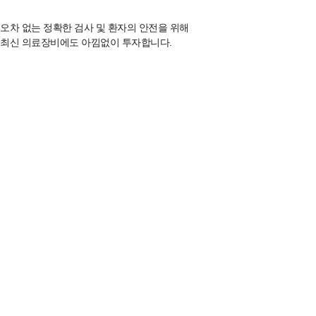
오차 없는 정확한 검사 및 환자의 안전을 위해
최신 의료장비에도 아낌없이 투자합니다.
미국 알콘 (ALCON)사의
센츄리온 골드
(CENTURION GOLD)
세계에서 인정받는 대학병원급
최상급 백내장 수술 장비
독일 자이스 (ZEISS)사의
루메라 i
광학 기술로 유명한 독일회사
자이스 (ZEISS)사의 수술 현미경
독일 슈빈츠 (SCHWIND)사의
2025년형 아마리스 레드
(AMARIS RED)
강동구 최초 도입!
강남대형병원과 동일한 모델이면서
2025년 최신형
야그 백내장