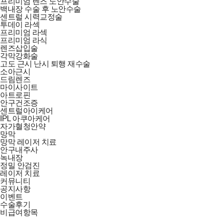
프리미엄 렌즈 노안수술
백내장 수술 후 노안수술
센트럴 시력교정술
투데이 라섹
프리미엄 라섹
프리미엄 라식
렌즈삽입술
각막강화술
고도 근시 난시 퇴행 재수술
소아근시
드림렌즈
마이사이트
아트로핀
안구건조증
센트럴아이케어
IPL 아쿠아케어
자가혈청안약
망막
망막 레이저 치료
안구내주사
녹내장
정밀 안검진
레이저 치료
커뮤니티
공지사항
이벤트
수술후기
비급여항목