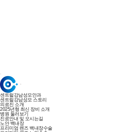
안구건조증
센트럴아이케어
IPL 아쿠아케어
자가혈청안약
망막
망막 레이저 치료
안구내주사
녹내장
정밀 안검진
레이저 치료
커뮤니티
공지사항
이벤트
비급여 항목
센트럴강남성모안과
센트럴강남성모 스토리
의료진 소개
2025년형 최신 장비 소개
병원 둘러보기
진료안내 및 오시는길
노안 백내장
프리미엄 렌즈 백내장수술