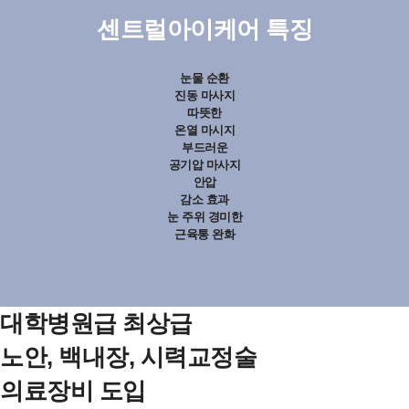
센트럴아이케어 특징
눈물 순환
진동 마사지
따뜻한
온열 마시지
부드러운
공기압 마사지
안압
감소 효과
눈 주위 경미한
근육통 완화
대학병원급 최상급
노안, 백내장, 시력교정술
의료장비 도입