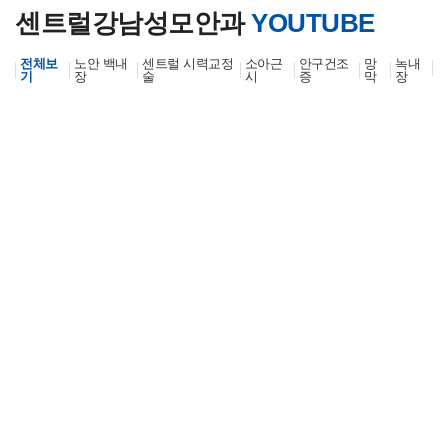
센트럴강남성모안과
YOUTUBE
전체보
노안 백내
센트럴 시력교정
소아근
안구건조
망
녹내
기
장
술
시
증
막
장