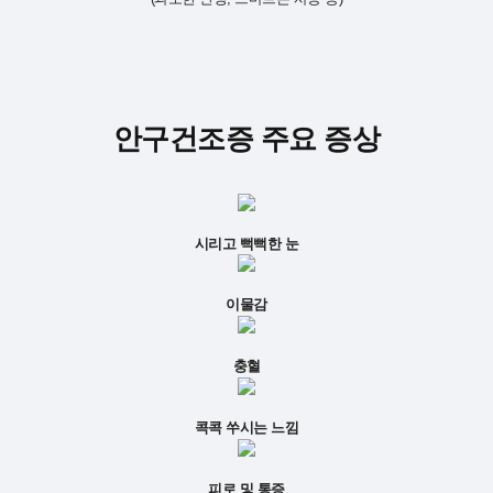
안구건조증 주요 증상
시리고 뻑뻑한 눈
이물감
충혈
콕콕 쑤시는 느낌
피로 및 통증