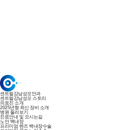
안구건조증
센트럴아이케어
IPL 아쿠아케어
자가혈청안약
망막
망막 레이저 치료
안구내주사
녹내장
정밀 안검진
레이저 치료
커뮤니티
공지사항
이벤트
비급여 항목
센트럴강남성모안과
센트럴강남성모 스토리
의료진 소개
2025년형 최신 장비 소개
병원 둘러보기
진료안내 및 오시는길
노안 백내장
프리미엄 렌즈 백내장수술