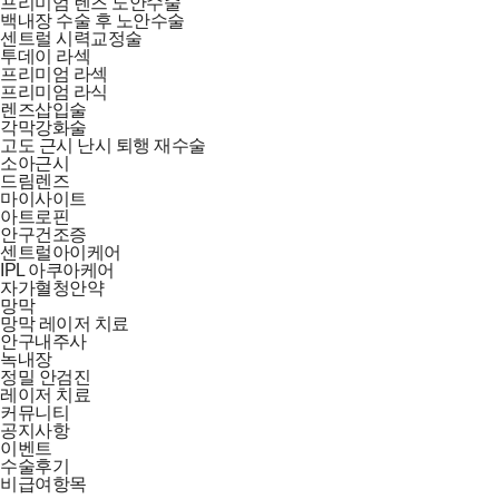
프리미엄 렌즈 노안수술
백내장 수술 후 노안수술
센트럴 시력교정술
투데이 라섹
프리미엄 라섹
프리미엄 라식
렌즈삽입술
각막강화술
고도 근시 난시 퇴행 재수술
소아근시
드림렌즈
마이사이트
아트로핀
안구건조증
센트럴아이케어
IPL 아쿠아케어
자가혈청안약
망막
망막 레이저 치료
안구내주사
녹내장
정밀 안검진
레이저 치료
커뮤니티
공지사항
이벤트
수술후기
비급여항목