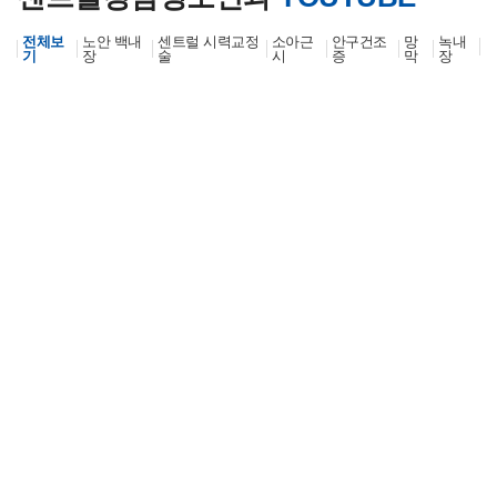
전체보
노안 백내
센트럴 시력교정
소아근
안구건조
망
녹내
기
장
술
시
증
막
장